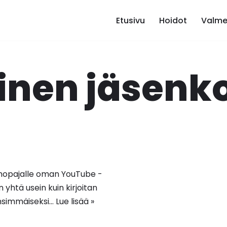
Etusivu
Hoidot
Valme
inen jäsenk
Kehopajalle oman YouTube -
yhtä usein kuin kirjoitan
nsimmäiseksi…
Lue lisää »