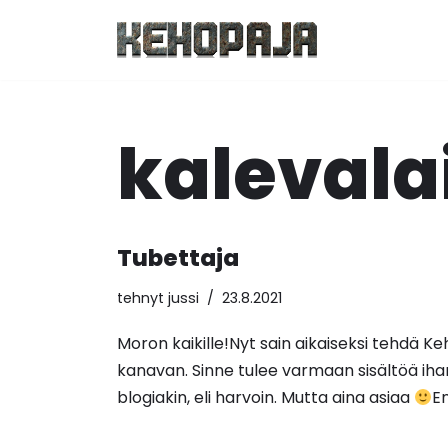
Siirry
suoraan
sisältöön
kalevala
Tubettaja
tehnyt
jussi
23.8.2021
Moron kaikille!Nyt sain aikaiseksi tehdä 
kanavan. Sinne tulee varmaan sisältöä ihan 
blogiakin, eli harvoin. Mutta aina asiaa
E